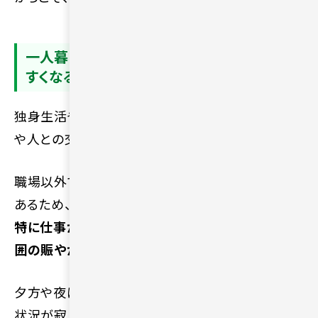
一人暮らしの時間が長くなり孤独を感じや
すくなるため
独身生活や単身の期間が長くなると、自宅での会話
や人との交流が減りやすい傾向にあります。
職場以外で他者と接する機会が少なくなる場合が
あるため、社会的なつながりが薄く感じられます。
特に仕事がない休日や季節のイベント時には、周
囲の賑やかさと比較して孤独感を抱きやすいです。
夕方や夜に帰宅した際、自宅に話し相手がいない
状況が寂しさをいっそう強くさせます。日常の些細