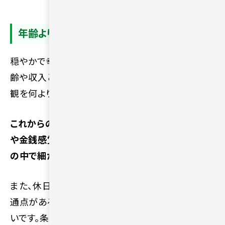
年齢より価値観を重視して相手を探す
穏やかで幸せな関係を長く続けていくためには、年
齢や収入といった外的な条件よりも、お互いの価値
観を何より重視して相手を探す必要があります。
これからの人生を共にするうえで、基本的な人生観
や金銭感覚が一致しているかどうかを日々の会話
の中で細かく確認してください。
また、休日の過ごし方や趣味、物事への考え方に共
通点があると、お互いの関係をスムーズに深めやす
いです。条件面の数字だけで判断せず、一緒にいて