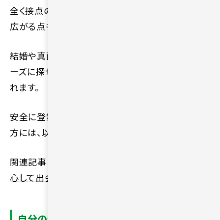
全く接点のないような相手とも知り合える可能性が
広がる点も大きなメリットです。
結婚や真面目な交際を真剣に考えている人をスム
ーズに探せるため、時間を無駄にせず活動を進めら
れます。
安全に登録できる信頼性の高いツールを知りたい
方には、以下の記事をご確認ください。
関連記事：
【厳選】50代のマッチングアプリ5選｜安
心して出会える理由や選び方・成功のコツを解説
自分の希望条件を整理しておく