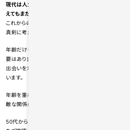
現代は人生100年時代といわれるため、50代を迎
えてもまだまだ長い人生が続いていきます。
実際に、
これからの生活を豊かにするための恋愛や再婚を
真剣に考える人は多いです。
年齢だけを理由にして魅力的な出会いを諦める必
要はありません。近年では、新たなパートナーとの
出会いを求めて積極的に行動を始める人も増えて
います。
年齢を重ねた今だからこそ、お互いを支え合える素
敵な関係に出会えるでしょう。
50代からの恋愛を成功させたい方は、以下の記事