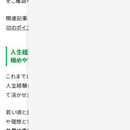
をご確認ください。
関連記事：
50代からの恋愛を成功させるには？成
功のポイントやパートナーの見つけ方を解説
人生経験があるから価値観の合う相手を見
極めやすい
これまでに仕事や家庭を通じて培ってきた豊かな
人生経験は、これからの相手選びに大きな強みとし
て活かせます。
若い頃と比べて、自分がどうしても譲れない価値観
や理想とする関係性が明確になっているためです。