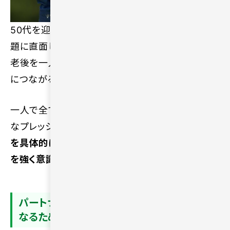
50代を迎えると、体調の変化や親の介護といった問
題に直面し、将来への不安を感じる人が増えます。
老後を一人で過ごす未来への心配が、日々の寂しさ
につながるケースは多いです。
一人で全ての負担を背負う生活を考えると、精神的
なプレッシャーが大きくなります。
今後の生活設計
を具体的に描く中で、支え合えるパートナーの存在
を強く意識しやすくなるでしょう。
パートナーがいない現実を強く意識しやすく
なるため