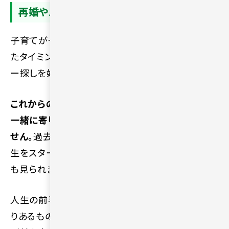
再婚やパートナー探しを始める人も多い
子育てが一段落したり仕事に区切りがついたりし
たタイミングをきっかけに、新たな恋愛やパートナ
ー探しを始める人は多いです。
これからの老後を一人で過ごすのではなく、温かく
一緒に寄り添える相手を求める声は少なくありま
せん。
過去に離婚や死別を経験した後に、第二の人
生をスタートさせるために新しい関係を築くケース
も見られます。
人生の前半とは異なる、後半の生活をより豊かで実
りあるものにしたいという強い思いから、多くの人