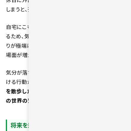
休日に外出を避け、他人との交流の機会を減らして
しまうと、孤独感がさらに強まりやすいです。
自宅にこもる生活は、毎日の変化や刺激が少なくな
るため、気分転換がしにくくなります。周囲との関わ
りが極端に減る結果、一人の寂しさを強く意識する
場面が増えるでしょう。
気分が落ち込んでいる時ほど、意識的に外へ出か
ける行動が気持ちの切り替えにつながります。
近所
を散歩したり、静かなカフェに足を運んだりして、外
の世界の空気に触れる時間を増やしてください。
将来を悲観して行動を諦める