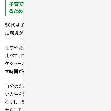
子育てや仕事が落ち着き自分の時間が増え
るため
50代は子どもの独立や定年退職が近づくため、生
活環境が大きく変化しやすい時期です。
仕事や育児に追われて毎日忙しく過ごしていた頃と
比べて、自分だけの自由な時間が急に増えます。
ス
ケジュールにゆとりができる反面、家で一人で過ご
す時間が長くなり、寂しさを感じやすくなります。
自分のために使える時間が増えた結果、今後の長
い人生を誰と過ごすのか真剣に考える機会が増え
るでしょう。日々の生活リズムが変わるタイミングだ
からこそ、孤独を覚える人が多くなります。