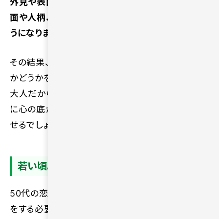
外見や表面的な条件だけに惑わされず、相手の内
面や人柄、お互いの相性をじっくりと重視できるよ
うになります。
その結果、これから先も長く一緒に付き合える相手
かどうかを冷静に判断しやすいです。経験を重ねた
大人だからこそ、表面的な華やかさではなく、本当
に心の底から信頼し合えるパートナーを見つけ出
せるでしょう。
若い頃よりも自然体で恋愛しやすい
50代の恋愛は、若い頃のように無理をして背伸び
をする必要がなく、ありのままの自然体で関係を築