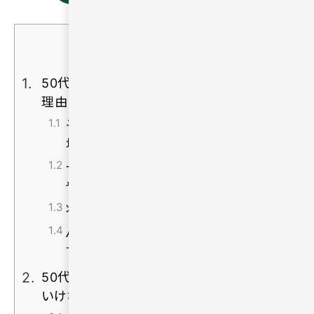
目次
[
非表示
]
50代で「一人が寂しい」と感じる人が増える
理由
子育てや仕事が落ち着き自分の時間が
増えるため
一人暮らしの時間が長くなり孤独を感じ
やすくなるため
将来や老後への不安が大きくなるため
パートナーがいない現実を強く意識しや
すくなるため
50代で一人が寂しいと感じたときにやっては
いけないこと