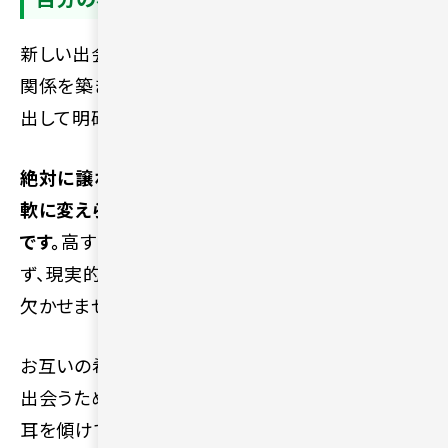
新しい出会いを探し始める前に、自分がどのような
関係を築きたいのかをあらかじめノートなどに書き
出して明確にしておきましょう。
絶対に譲れない必須の条件と、相手に合わせて柔
軟に変えられる条件を綺麗に整理する作業が大切
です。
高すぎる理想ばかりをがむしゃらに追い求め
ず、現実的な生活を共にする視点をもつ振る舞いも
欠かせません。
お互いの希望が一致する素晴らしいパートナーに
出会うためにも、まずは自分の心の声にしっかりと
耳を傾けてみてください。