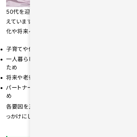
50代を迎えて一人の時間に寂しさを覚える人が増
えています。孤独感を抱く背景には、生活環境の変
化や将来への不安があるためです。
子育てや仕事が落ち着き自分の時間が増えるため
一人暮らしの時間が長くなり孤独を感じやすくなる
ため
将来や老後への不安が大きくなるため
パートナーがいない現実を強く意識しやすくなるた
め
各要因を正しく把握することで、寂しさを和らげるき
っかけにしてください。