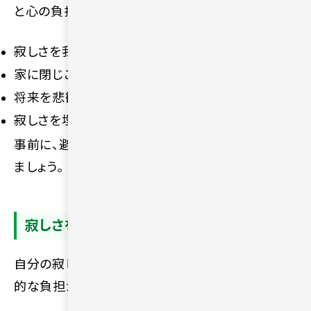
と心の負担が増してしまいます。
寂しさを我慢して一人で抱え込む
家に閉じこもり人との接点を減らす
将来を悲観して行動を諦める
寂しさを埋めるためだけに無理な恋愛をする
事前に、避けるべきネガティブな行動を知っておき
ましょう。
寂しさを我慢して一人で抱え込む
自分の寂しい感情を否定して我慢を続けると、精神
的な負担が大きくなりやすいです。