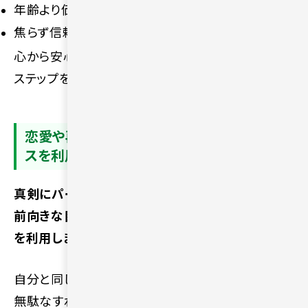
年齢より価値観を重視して相手を探す
焦らず信頼関係を築くことを意識する
心から安心できる関係性を築くために、それぞれの
ステップを詳しく確認していきましょう。
恋愛や再婚に前向きな人と出会えるサービ
スを利用する
真剣にパートナーを探すなら、恋愛や再婚に対して
前向きな目的をもった人々が集まる専門サービス
を利用しましょう。
自分と同じ志をもつ相手と出会いやすくなるため、
無駄なすれ違いを減らせます。普段の日常生活では