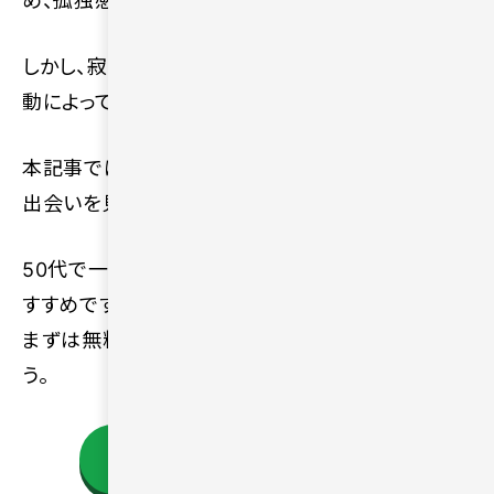
め、孤独感を抱きやすくなります。
しかし、寂しさの原因を理解したうえで前向きな行
動によって、人生をより充実させられます。
本記事では、50代の孤独を解消する方法や新しい
出会いを見つけるコツを分かりやすく解説します。
50代で一人が寂しいと感じるなら「ハハロル」がお
すすめです。相性の良いパートナーを探すために、
まずは無料登録はこちらから一歩を踏み出しましょ
う。
今すぐハハロルの詳細を確認する！