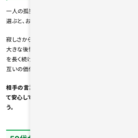
一人の孤独感を紛らわせる目的だけで交際相手を
選ぶと、お互いのミスマッチが起きやすいです。
寂しさから焦って関係を急に進めてしまうと、後々
大きな後悔につながる可能性があります。良い関係
を長く続けるためには、外見や条件だけでなく、お
互いの価値観や相性を重視する選択が大切です。
相手の言葉や行動を冷静に観察し、将来にわたっ
て安心して支え合える存在かどうかを見極めましょ
う。