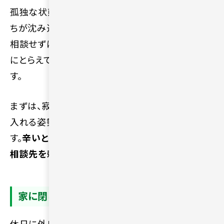
孤独な状態を一人で抱え込み続けるせいで、気持
ちが沈み込んで元気を失う原因になります。誰にも
相談せずに悩みを隠していると、物事をネガティブ
にとらえて視野が狭くなる場合があるため危険で
す。
まずは、寂しさを覚える現状の気持ちを素直に受け
入れる姿勢が、状況を改善させる第一歩となりま
す。
辛いときは無理をせず、周囲の人や信頼できる
相談先を頼る意識を常にもちましょう。
家に閉じこもり人との接点を減らす