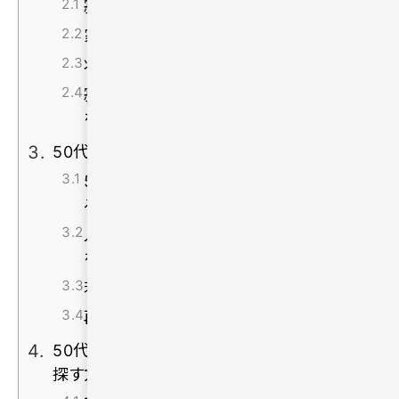
寂しさを我慢して一人で抱え込む
家に閉じこもり人との接点を減らす
将来を悲観して行動を諦める
寂しさを埋めるためだけに無理な恋愛
をする
50代からでも人生を変えられる理由
50代はまだ新しい出会いを見つけられ
る年代である
人生経験があるから価値観の合う相手
を見極めやすい
若い頃よりも自然体で恋愛しやすい
再婚やパートナー探しを始める人も多い
50代で一人が寂しい人が安心して出会いを
探す方法