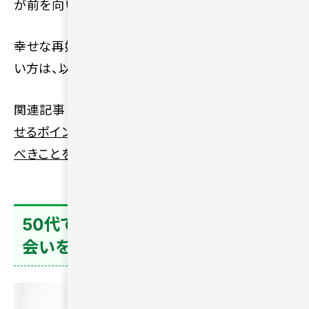
が前を向いて行動しているのです。
幸せな再婚を叶えるための具体的な手順を知りた
い方は、以下の記事をご確認ください。
関連記事：
50代で再婚して幸せになれる？成功さ
せるポイントやパートナーとパートナーと話し合う
べきことを解説
50代で一人が寂しい人が安心して出
会いを探す方法