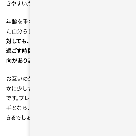
きやすい点が魅力です。
年齢を重ねるにつれて、自分の長所も短所も含め
た自分らしさを素直に受け入れやすいです。
相手に
対しても、過剰な理想や条件を求めるより、一緒に
過ごす時間の居心地の良さを何よりも重視する傾
向があります。
お互いの生活リズムや生き方を尊重しながら、穏や
かに少しずつ関係を深めていけるのが大人の恋愛
です。プレッシャーを感じずに自分らしくいられる相
手となら、日々の生活の中で穏やかな幸せを実感で
きるでしょう。