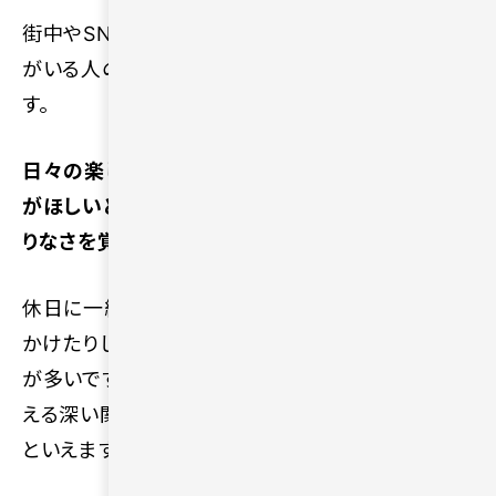
街中やSNSなどで周囲の夫婦、あるいはパートナー
がいる人の姿を見て、羨ましく感じる場面がありま
す。
日々の楽しかった出来事や悩みを共有できる相手
がほしいと願うようになるため、一人の現状に物足
りなさを覚えます。
休日に一緒に美味しい食事を味わったり、旅行に出
かけたりして楽しさをわかち合える存在を求める人
が多いです。人生の後半を共に歩み、互いに支え合
える深い関係への関心が自然と高まりやすい時期
といえます。