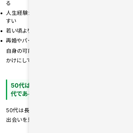
る
人生経験があるから価値観の合う相手を見極めや
すい
若い頃よりも自然体で恋愛しやすい
再婚やパートナー探しを始める人も多い
自身の可能性を信じて、新しい一歩を踏み出すきっ
かけにしてください。
50代はまだ新しい出会いを見つけられる年
代である
50代は長い人生の折り返し地点に過ぎず、新しい
出会いを見つけるチャンスが豊富にある年代です。