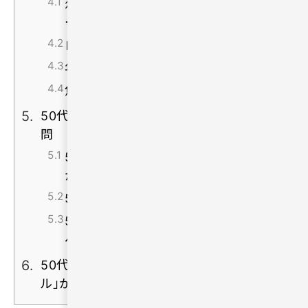
恋愛や再婚に前向きな人と出会えるサ
ービスを利用する
自分の希望条件を整理しておく
年齢より価値観を重視して相手を探す
焦らず信頼関係を築くことを意識する
50代で一人が寂しい人に関するよくある質
問
50代から恋愛を始めるのは遅いです
か？
50代で再婚を目指すのは難しいですか？
50代で出会いを探すなら何から始める
べきですか？
50代で一人が寂しいと感じるなら「ハハロ
ル」がおすすめ