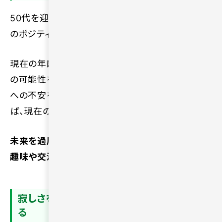
50代を迎えた段階からでも、新しい出会いや人生
のポジティブな変化は十分に期待できます。
現在の年齢だけを理由にして、自分の未来や幸福
の可能性を狭める必要はまったくありません。老後
への不安を抱えていても、自ら進んで行動を起こせ
ば、現在の状況はいくらでも変えられます。
未来を過度に恐れて立ち止まるのではなく、新しい
趣味や交流の場を探す活動を始めてみてください。
寂しさを埋めるためだけに無理な恋愛をす
る