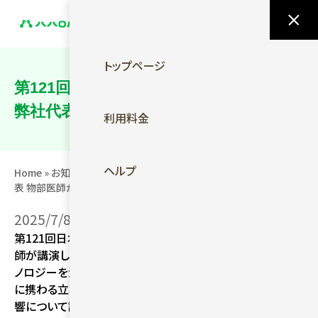
今すぐ無料ではじめる
トップページ
第121回日本精神神経学会学術総会にて
弊社代表 物部医師が講演しました
利用料金
ヘルプ
Home
»
お知らせ
»
第121回日本精神神経学会学術総会にて弊社代
表 物部医師が講演しました
2025/7/8
第121回日本精神神経学会学術総会にて弊社代表 物部医
師が講演しました。精神科医としての臨床経験に加え、テク
ノロジーを活用した社会的孤立・孤独の解消を目指す事業
に携わる立場から、高齢者の社会的孤独が心身に及ぼす影
響について課題提起を行いました。