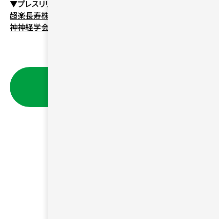
▼プレスリリースはこちら
超楽長寿株式会社、代表取締役 物部医師が第121回日本精
神神経学会学術総会で講演
一覧に戻る
会社概要
コラム
利用規約
安心・安全のガイドライン