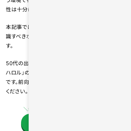
う環境で行動すれば、新しい出会いにつながる可能
性は十分にあります。
本記事では、50代の出会いで感じやすい不安や意
識すべきポイント、おすすめの出会い方を紹介しま
す。
50代の出会いに不安を感じているなら、まずは「ハ
ハロル」のようなサービスを検討するのがおすすめ
です。前向きな一歩を踏み出すきっかけを見つけて
ください。
＼50歳以上のためのマッチングアプリ／
今すぐハハロルの詳細を確認する！