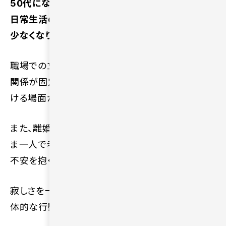
50代になると、仕事や生活環境が安定する一方で、
日常生活の中で新しい異性と出会う機会は急激に
少なくなります。
職場での立場が固定されたり、プライベートの人間
関係が固定化されたりすることで、新しい刺激を受
ける場面が減るためです。
また、離婚や死別などの経験をきっかけに「このま
ま一人で老後を迎えるのでは」と将来に対して強い
不安を抱く人も少なくありません。
寂しさを一人で抱え込まず、現状を変えるための具
体的な行動を考える時期が来ているといえます。