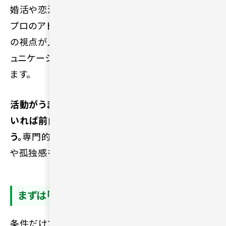
婚活や恋活での悩みは、自分一人で抱え込まずに
プロのアドバイスを求めることが大切です。第三者
の視点が入ることで、自分では気づけなかったコミ
ュニケーションの癖や改善点を知るきっかけになり
ます。
活動がうまくいかない時期でも、相談できる相手が
いれば前向きな気持ちを維持しやすくなるでしょ
う。
専門的なサポートを活用することは、婚活疲れ
や孤独感を防ぐことにもつながります。
まずは「会ってみる」意識を持つ
条件だけで相手を判断しすぎると、せっかくの出会