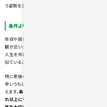
う姿勢を忘れないようにしましょう。
条件よりも価値観の近さを意識する
年収や肩書きといった条件にこだわりすぎず、価値
観が近いかどうかを重視してください。これからの
人生を共にする上で、生活リズムや物事の捉え方が
似ていることのほうが、日々の幸せにつながります。
特に老後の過ごし方や将来のビジョンについては、
早いうちに相性を確認しておくことが望ましいとい
えます。
条件面で妥協する必要はありませんが、そ
れ以上に「一緒にいて自然に過ごせるか」という感