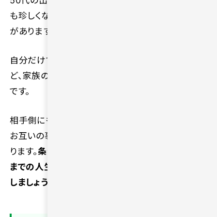
50代の出会いでは、離婚歴や死別経験があること
も珍しくなく、再婚に対して慎重になりやすい傾向
があります。
自分だけでなく子どもや親との関係、将来の介護な
ど、家族の問題が複雑に絡み合うケースも多いため
です。
相手側にも同様の背景がある可能性が高いため、
お互いの事情を理解し合えるかどうかが重要にな
ります。
条件だけで相手を判断するのではなく、これ
までの人生経験を含めて尊重し合える関係を目指
しましょう。