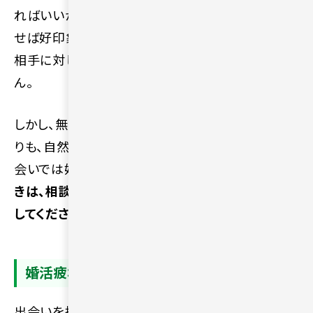
ればいいか戸惑ってしまうことがあります。「何を話
せば好印象なのか」と考えすぎてしまい、初対面の
相手に対して苦手意識をもつ人も少なくありませ
ん。
しかし、無理に若作りをしたり自分を飾ったりするよ
りも、自然体で誠実に接することのほうが大人の出
会いでは好まれます。
一人で悩んで解決できないと
きは、相談やサポートを受けられるサービスを活用
してください。
婚活疲れで気持ちが続かなくなる
出会いを探す過程でお断りをされたり、思うように