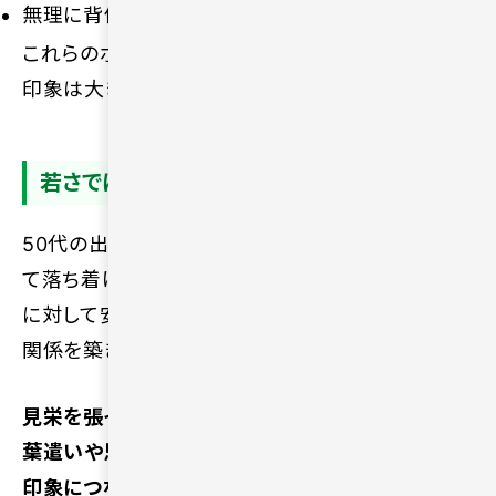
無理に背伸びせず自然体で接する
これらのポイントを意識するだけで、相手に与える
印象は大きく変わります。
若さではなく安心感や誠実さが重視される
50代の出会いでは、外見的な若さよりも、一緒にい
て落ち着ける安心感や誠実さが重視されます。相手
に対して安心感を与えられる人は、長期的な信頼
関係を築きやすい傾向にあるためです。
見栄を張って自分を大きく見せるよりも、丁寧な言
葉遣いや思いやりのある対応を心がけるほうが好
印象につながります。
相手を尊重し、誠実に向き合