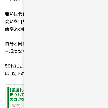
若い世代向けの環境で苦戦するよりも、真剣な出
会いを目的とした同世代が集まる場所のほうが、
効率よく相手を探せます。
自分と同じように将来への不安を抱える仲間がい
る環境なら、心理的なハードルも下がるでしょう。
50代におすすめのマッチングアプリを知りたい方
は、以下の記事をご確認ください。
【厳選】50代のマッチングアプリ5選｜
安心して出会える理由や選び方・成功
のコツを解説
「50代におすすめのマッチングアプリを