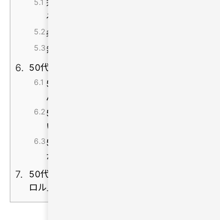
若さではなく安心感や誠実さが重視され
る
条件よりも価値観の近さを意識する
無理に背伸びせず自然体で接する
50代の出会い・恋活・婚活でよくある質問
50代からでも恋愛・婚活は遅くありませ
んか？
50代で出会いがない場合はどうすれば
いいですか？
50代でもマッチングアプリで出会えます
か？
50代の出会いに不安を感じているなら「ハハ
ロル」がおすすめ！