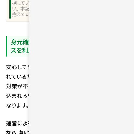
探している」「50代でも将来のために誰かと出会いた
い」 本記事を読んでいる人の中には、このような悩みを
抱えている方もいるでしょう。 マッチング…
身元確認やセキュリティ体制が整ったサービ
スを利用する
安心して出会いを探すために、本人確認が徹底さ
れているサービスを選ぶことは必須条件です。安全
対策が不十分な環境では、思わぬトラブルに巻き
込まれるリスクがあり、余計な不安を増やすことに
なります。
運営による監視体制やサポートが整っている場所
なら、初心者でも安心感をもって利用できるでしょ