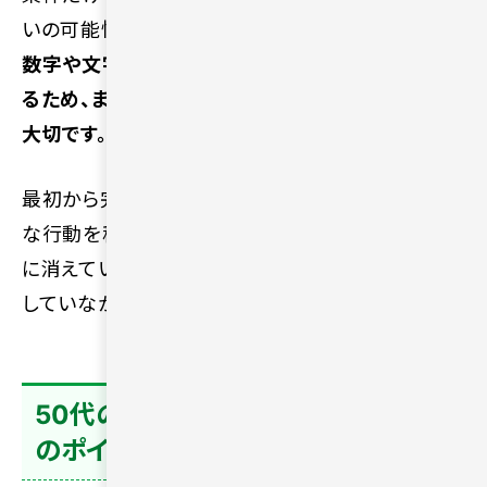
いの可能性を狭めてしまいます。
プロフィール上の
数字や文字だけではわからない人柄や雰囲気があ
るため、まずは実際に会話をしてみる姿勢が何より
大切です。
最初から完璧な相手を追い求めるのではなく、小さ
な行動を積み重ねることで出会いへの不安は徐々
に消えていきます。一歩踏み出してみることで、想像
していなかった縁がつながることもあるでしょう。
50代の恋愛・婚活で意識したい3つ
のポイント