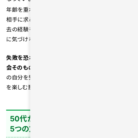
年齢を重ねるほど自分のこだわりが強くなるため、
相手に求めるハードルが高くなりがちです。また、過
去の経験を引きずりすぎると、目の前の相手の良さ
に気づけなくなることもあります。
失敗を恐れて動かないままでいれば、出会いの機
会そのものが失われてしまうでしょう。
まずは現状
の自分を受け入れ、柔軟な姿勢で新しい人間関係
を楽しむ意識をもつことが大切です。
50代からでも安心して出会いを探す
5つの方法