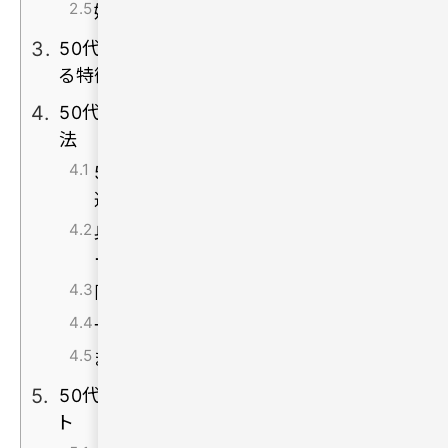
婚活疲れで気持ちが続かなくなる
50代の出会いがうまくいかない人に共通す
る特徴
50代からでも安心して出会いを探す5つの方
法
50代以上が多い恋活・婚活サービスを
選ぶ
身元確認やセキュリティ体制が整ったサ
ービスを利用する
同世代と出会いやすい環境を選ぶ
一人で悩まずサポートを活用する
まずは「会ってみる」意識を持つ
50代の恋愛・婚活で意識したい3つのポイン
ト