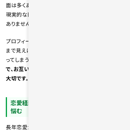
面は多くあります。老後の過ごし方や金銭感覚など、
現実的な問題に対してこだわりをもつ人も少なく
ありません。
プロフィール上の情報だけでは相手の細かな人柄
まで見えにくいため、慎重になりすぎて行動が止ま
ってしまう場合もあります。
まずは会話を重ねる中
で、お互いの考え方を少しずつ確認していく姿勢が
大切です。
恋愛経験のブランクでコミュニケーションに
悩む
長年恋愛から離れていると、異性とどのように接す