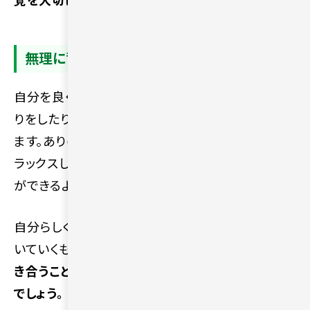
覚を大切にしましょう。
無理に背伸びせず自然体で接する
自分を良く見せようと背伸びをしたり、無理に若作
りをしたりすると、結果として自分が疲れてしまい
ます。ありのままの自分で接することで、お互いにリ
ラックスした状態でコミュニケーションを取ること
ができるようになります。
自分らしく振る舞える関係のほうが、無理なく長く続
いていくものです。
等身大の自分を認め、誠実に向
き合うことが、確固たる信頼関係の構築につながる
でしょう。