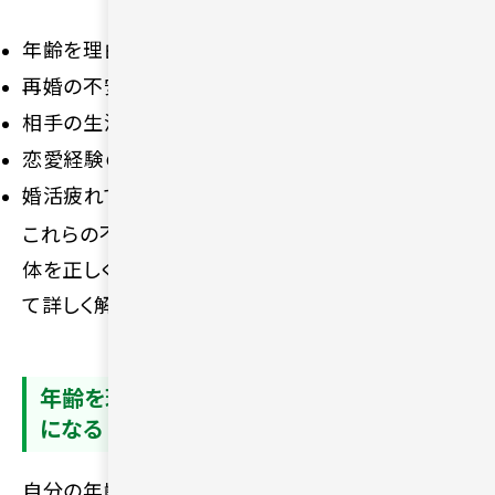
年齢を理由に相手にされないのではと不安になる
再婚の不安や子ども・家族との関係に悩みがある
相手の生活背景や価値観がわからず不安になる
恋愛経験のブランクでコミュニケーションに悩む
婚活疲れで気持ちが続かなくなる
これらの不安を解消するためには、まずは悩みの正
体を正しく理解することが大切です。各項目につい
て詳しく解説します。
年齢を理由に相手にされないのではと不安
になる
自分の年齢を理由に「もう相手にされないのではな