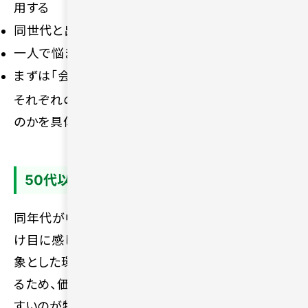
用する
同世代と出会いやすい環境を選ぶ
一人で悩まずサポートを活用する
まずは「会ってみる」意識を持つ
それぞれの方法について、どのようなメリットがある
のかを具体的に見ていきましょう。
50代以上が多い恋活・婚活サービスを選ぶ
同年代が中心のサービスを利用すれば、年齢を引
け目に感じることなく活動できます。50代以上を対
象とした環境は、同世代との出会いを前提としてい
るため、価値観の不一致によるミスマッチを防ぎや
すいのが特徴です。