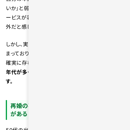
いか」と弱気になる人は多いです。世の中の婚活サ
ービスが若い世代中心に見えてしまい、自分が対象
外だと感じてしまうことが原因といえます。
しかし、実際には50代以上の婚活ニーズは年々高
まっており、同世代との真剣な出会いを求める層は
確実に存在します。
自分を卑下することではなく、同
年代が多く集まる環境を適切に選ぶことが大切で
す。
再婚の不安や子ども・家族との関係に悩み
がある