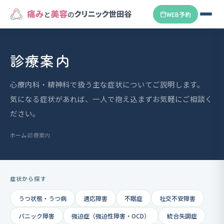
WEB予約
診療案内
心療内科・精神科で扱う主な症状についてご説明します。
気になる症状があれば、一人で抱え込まずお気軽にご相談く
ださい。
ホーム
›
診療案内
症状から探す
うつ状態・うつ病
適応障害
不眠症
社交不安障害
パニック障害
強迫症（強迫性障害・OCD）
統合失調症