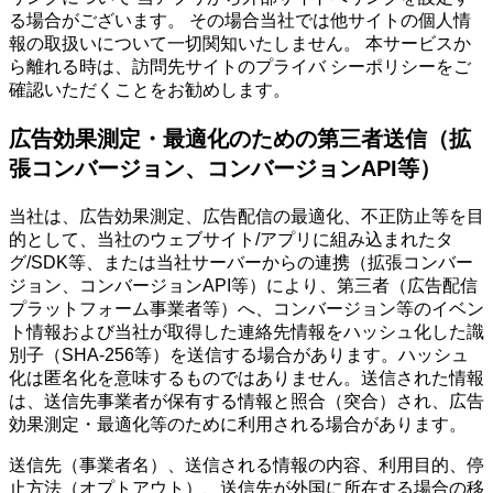
る場合がございます。 その場合当社では他サイトの個人情
報の取扱いについて一切関知いたしません。 本サービスか
ら離れる時は、訪問先サイトのプライバ シーポリシーをご
確認いただくことをお勧めします。
広告効果測定・最適化のための第三者送信（拡
張コンバージョン、コンバージョンAPI等）
当社は、広告効果測定、広告配信の最適化、不正防止等を目
的として、当社のウェブサイト/アプリに組み込まれたタ
グ/SDK等、または当社サーバーからの連携（拡張コンバー
ジョン、コンバージョンAPI等）により、第三者（広告配信
プラットフォーム事業者等）へ、コンバージョン等のイベン
ト情報および当社が取得した連絡先情報をハッシュ化した識
別子（SHA-256等）を送信する場合があります。ハッシュ
化は匿名化を意味するものではありません。送信された情報
は、送信先事業者が保有する情報と照合（突合）され、広告
効果測定・最適化等のために利用される場合があります。
送信先（事業者名）、送信される情報の内容、利用目的、停
止方法（オプトアウト）、送信先が外国に所在する場合の移