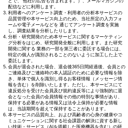
どで、 他社の広告も含まれます。）、メールマガジンの
配信などに利用します。
利用者へのアンケート調査・利用者の分析本サービスの
品質管理や本サービス向上のため、当社所定の入力フォ
ームや電子メールなどを 通じてアンケート調査を実施
し、調査結果を分析したりします。
分析・研究開発のため本サービスに関するマーケティン
グ分析をはじめ、研究開発全般に利用します。また研究
開発に関する 業務の一部を第三者に委託する場合には、
特定の個人が識別されることのないように加工した上で
委託します。
会員が退会された場合、退会後365日間経過後、会員との
ご連絡及びご連絡時の本人認証のために必要な情報を除
き、単体で個人を識別し得るお客様情報（メッセージ情
報を含む）を削除いたします。ただし、本サービスにて
違反処分を受けた会員及び規約違反等により強制的に退
会となった会員の会員情報その他の特別な事情があり、
保持する必要がある情報又は法令上保持が必要な情報
は、当該期間を超えて保持することがあります。
本サービスの品質向上、および高齢者の心身の健康やコ
ミュニケーションに関する社会課題の解決に資する新し
い技術・サービス（AIを搭載した医療機器を含む）の研